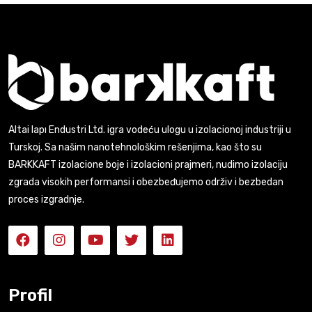
Altai Iapı Endustri Ltd. igra vodeću ulogu u izolacionoj industriji u
Turskoj. Sa našim nanotehnološkim rešenjima, kao što su
BARKKAFT izolacione boje i izolacioni prajmeri, nudimo izolaciju
zgrada visokih performansi i obezbeđujemo održiv i bezbedan
proces izgradnje.
Profil